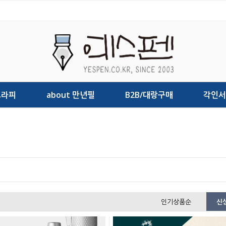
그라피
about 만년필
B2B/대랑구매
각인서
인기상품순
신