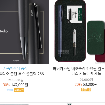
가죽파우치 증정
파버카스텔 네오슬림 만년필 알루
이스 카트리지 세트
튜디오 볼펜 룩스 올블랙 266
79,000원
210,000원
20%
63,200원
30%
147,000원