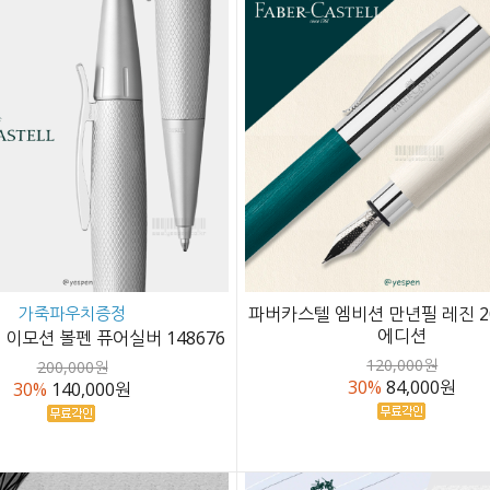
가죽파우치증정
파버카스텔 엠비션 만년필 레진 2
에디션
이모션 볼펜 퓨어실버 148676
120,000원
200,000원
30%
84,000원
30%
140,000원