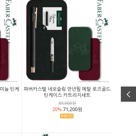
미늄 틴케
파버카스텔 네오슬림 만년필 메탈 로즈골드
틴케이스 카트리지세트
89,000원
20%
71,200원