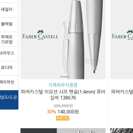
세일러
블랙윙
피에르
가르뎅
브라우스
로디아
제이허빈
가죽파우치증정
파버카스텔 이모션 샤프 펜슬(1.4mm) 퓨어
파버카스텔 
탬프/도장
실버 138676
200,000원
30%
140,000원