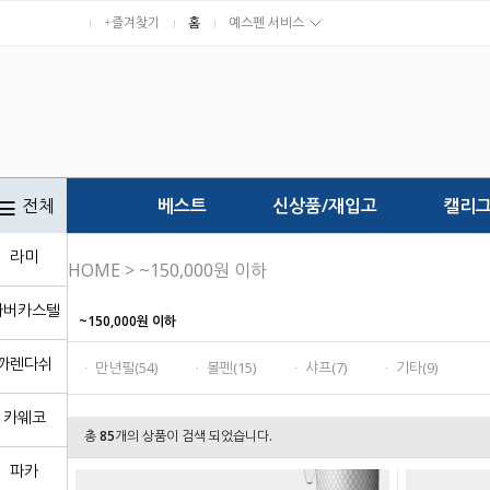
+즐겨찾기
홈
예스펜 서비스
전체
베스트
신상품/재입고
캘리
라미
HOME
>
~150,000원 이하
파버카스텔
~150,000원 이하
까렌다쉬
ㆍ 만년필(54)
ㆍ 볼펜(15)
ㆍ 샤프(7)
ㆍ 기타(9)
카웨코
총
85
개의 상품이 검색 되었습니다.
파카