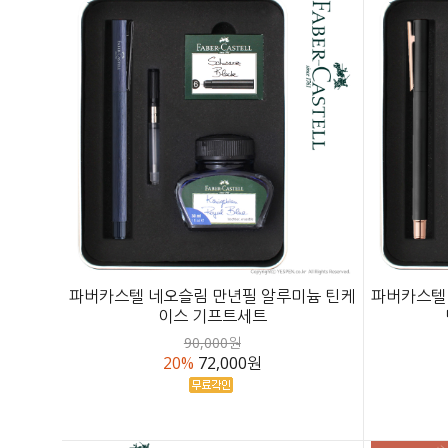
파버카스텔 네오슬림 만년필 알루미늄 틴케
파버카스텔
이스 기프트세트
90,000원
20%
72,000원