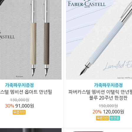
가죽파우치증정
가죽파우치증정
스텔 엠비션 옵아트 만년필
파버카스텔 엠비션 이탤릭 만년
블루 20주년 한정판
130,000원
30%
91,000원
150,000원
20%
120,000원