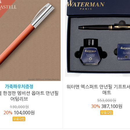
가죽파우치증정
워터맨 엑스퍼트 만년필 기프트세
매트
 한정판 엠비션 옵아트 만년필
어텀리브
553,000원
30%
387,100원
130,000원
20%
104,000원