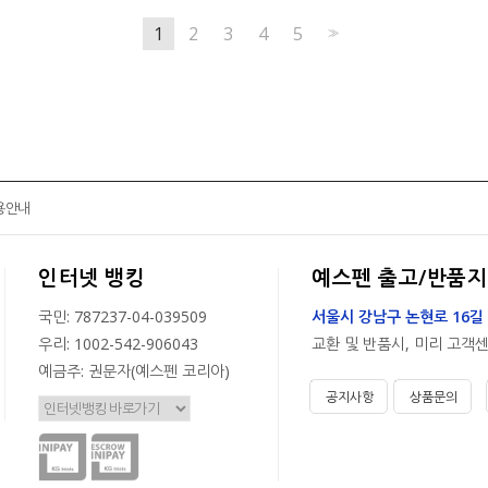
1
2
3
4
5
>>
용안내
인터넷 뱅킹
예스펜 출고/반품지
국민: 787237-04-039509
서울시 강남구 논현로 16길 
우리: 1002-542-906043
교환 및 반품시, 미리 고객
예금주: 권문자(예스펜 코리아)
공지사항
상품문의