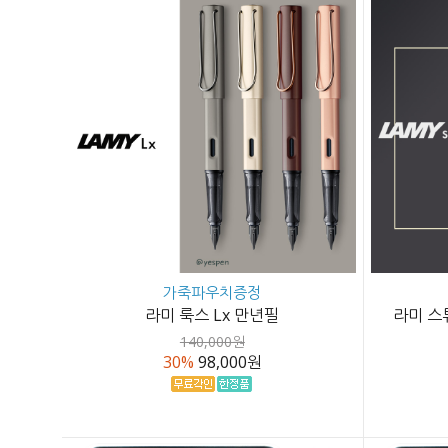
가죽파우치증정
라미 룩스 Lx 만년필
라미 스
140,000원
30%
98,000원