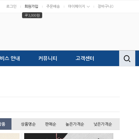
로그인
회원가입
주문배송
마이페이지
장바구니
0
쿠 3,000원
비스 안내
커뮤니티
고객센터
상품
상품명순
판매순
높은가격순
낮은가격순