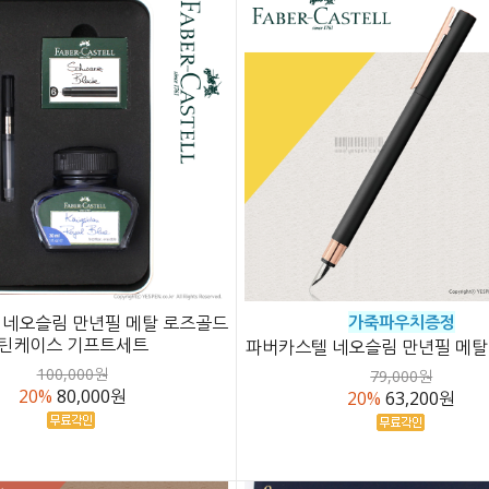
 네오슬림 만년필 메탈 로즈골드
가죽파우치증정
틴케이스 기프트세트
파버카스텔 네오슬림 만년필 메탈
100,000원
79,000원
20%
80,000원
20%
63,200원