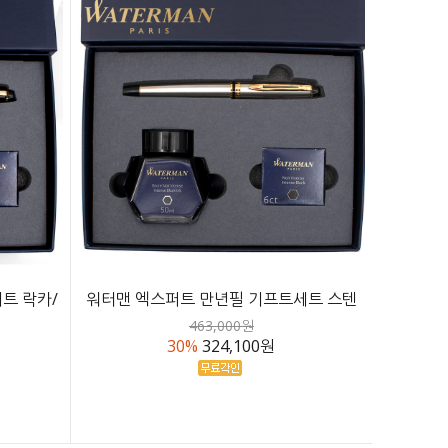
트 락카/
워터맨 엑스퍼트 만년필 기프트세트 스텐
463,000원
30%
324,100원