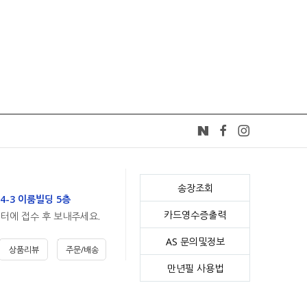
송장조회
4-3 이룸빌딩 5층
카드영수증출력
센터에 접수 후 보내주세요.
AS 문의및정보
상품리뷰
주문/배송
만년필 사용법