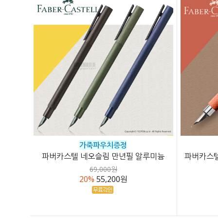
가죽파우치증정
파버카스텔 네오슬림 만년필 알루미늄
파버카스텔
69,000원
20%
55,200원