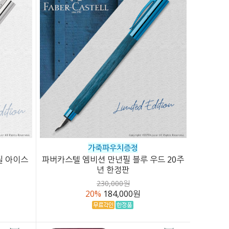
가죽파우치증정
필 아이스
파버카스텔 엠비션 만년필 블루 우드 20주
년 한정판
230,000원
20%
184,000원