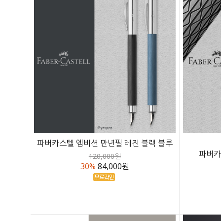
파버카스텔 엠비션 만년필 레진 블랙 블루
파버카
120,000원
30%
84,000원