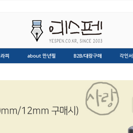
그라피
about 만년필
B2B/대랑구매
각인서