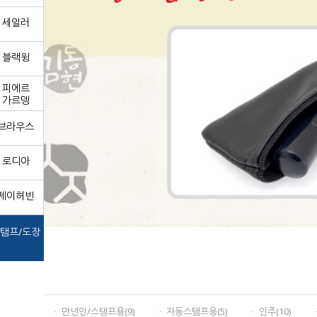
세일러
블랙윙
피에르
가르뎅
브라우스
로디아
제이허빈
탬프/도장
ㆍ 만년인/스탬프용(9)
ㆍ 자동스탬프용(5)
ㆍ 인주(10)