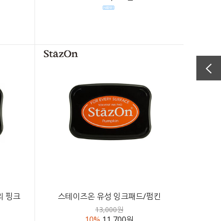
리 핑크
스테이즈온 유성 잉크패드/펌킨
13,000원
10%
11,700원