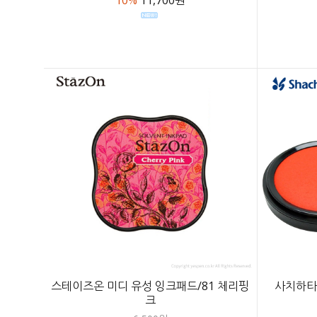
스테이즈온 미디 유성 잉크패드/81 체리핑
사치하타 
크