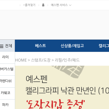
+즐겨찾기
홈
예스펜 서비스
전체
베스트
신상품/재입고
캘리
라미
HOME
>
스탬프/도장
>
리필/인주/패드
파버카스텔
까렌다쉬
카웨코
파카