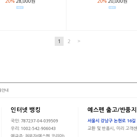
20%
28,000원
20%
20,000원
1
2
>>
용안내
인터넷 뱅킹
예스펜 출고/반품지
국민: 787237-04-039509
서울시 강남구 논현로 16길 
우리: 1002-542-906043
교환 및 반품시, 미리 고객
예금주: 권문자(예스펜 코리아)