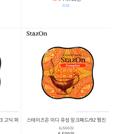
3 고딕 퍼
스테이즈온 미디 유성 잉크패드/92 펌킨
6,500원
6,500원