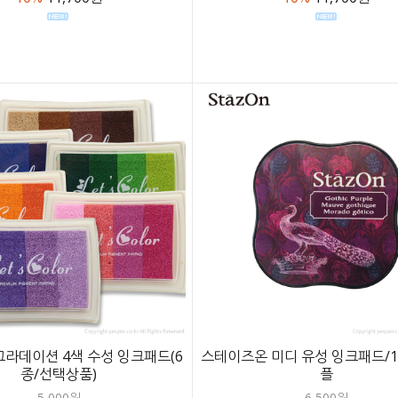
라데이션 4색 수성 잉크패드(6
스테이즈온 미디 유성 잉크패드/1
종/선택상품)
플
5,000원
6,500원