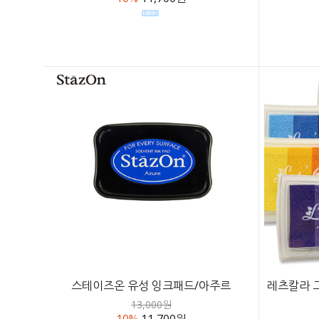
스테이즈온 유성 잉크패드/아주르
레츠칼라 그
13,000원
10%
11,700원