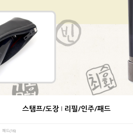
스탬프/도장
리필/인주/패드
|
ㆍ 패드(16)