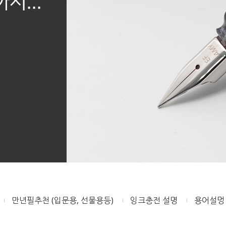
만년필추천 (입문용, 선물용등)
잉크충전 설명
용어설멍