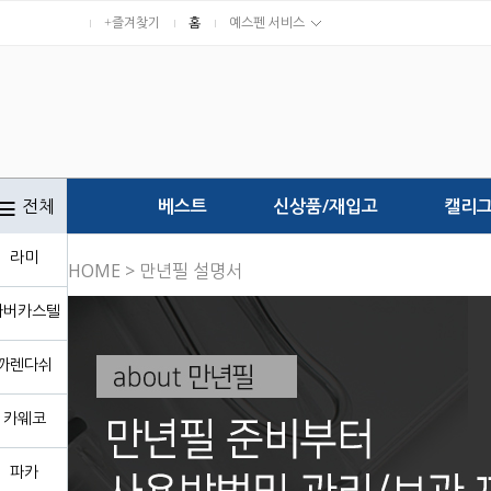
+즐겨찾기
홈
예스펜 서비스
전체
베스트
신상품/재입고
캘리
라미
HOME
> 만년필 설명서
파버카스텔
까렌다쉬
카웨코
파카