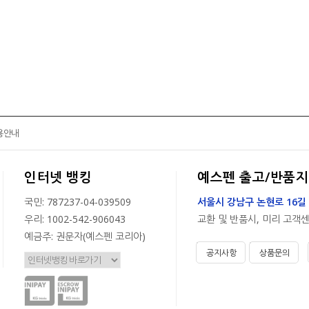
용안내
인터넷 뱅킹
예스펜 출고/반품지
국민: 787237-04-039509
서울시 강남구 논현로 16길 
우리: 1002-542-906043
교환 및 반품시, 미리 고객
예금주: 권문자(예스펜 코리아)
공지사항
상품문의