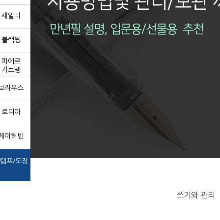
세일러
블랙윙
피에르
가르뎅
브라우스
로디아
제이허빈
탬프/도장
쓰기와 관리