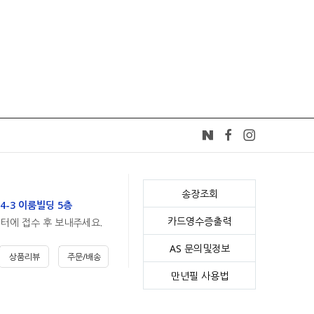
송장조회
4-3 이룸빌딩 5층
카드영수증출력
센터에 접수 후 보내주세요.
AS 문의및정보
상품리뷰
주문/배송
만년필 사용법