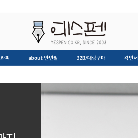
그라피
about 만년필
B2B/대랑구매
각인서