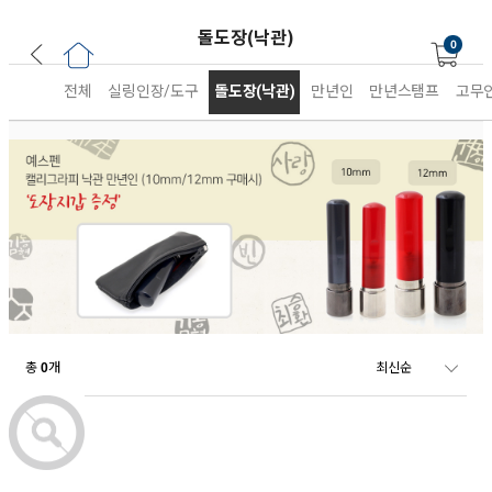
돌도장(낙관)
0
전체
실링인장/도구
돌도장(낙관)
만년인
만년스탬프
고무
총
개
0