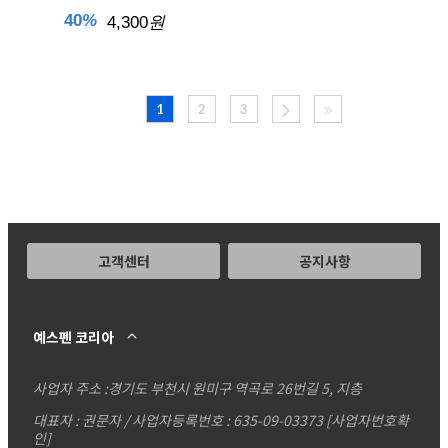
40
%
4,300
원
1
2
3
고객센터
공지사항
예스펜 코리아
사업자 주소 :
경기도 부천시 원미구 역곡로 26번길 5, 지층
대표자 : 권문자 / 사업자등록번호 : 635-09-03373
[사업자번호확
인]