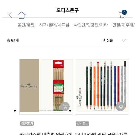
오피스문구
0
볼펜/젤펜
샤프/홀더/샤프심
싸인펜/형광펜/기타
연필/지우개
총
개
67
파버카스텔 네츄럴 연필 6개
파버카스텔 연필 모음 1자루