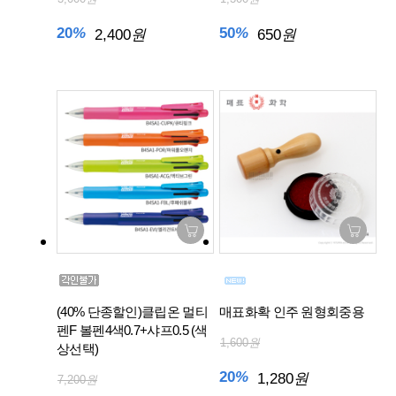
20
%
50
%
2,400
원
650
원
(40% 단종할인)클립온 멀티
매표화확 인주 원형회중용
펜F 볼펜4색0.7+샤프0.5 (색
1,600
원
상선택)
20
%
1,280
원
7,200
원