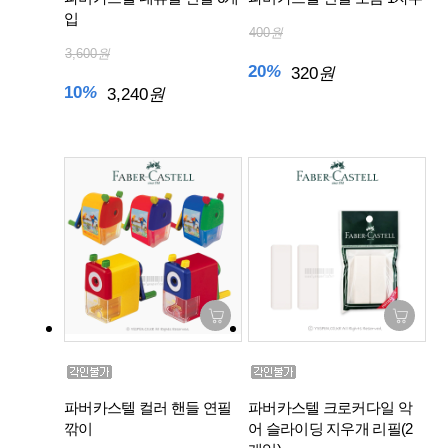
입
400
원
3,600
원
20
%
320
원
10
%
3,240
원
파버카스텔 컬러 핸들 연필
파버카스텔 크로커다일 악
깎이
어 슬라이딩 지우개 리필(2