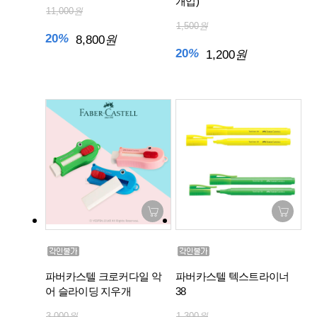
개입)
11,000
원
1,500
원
20
%
8,800
원
20
%
1,200
원
파버카스텔 크로커다일 악
파버카스텔 텍스트라이너
어 슬라이딩 지우개
38
3,000
원
1,300
원