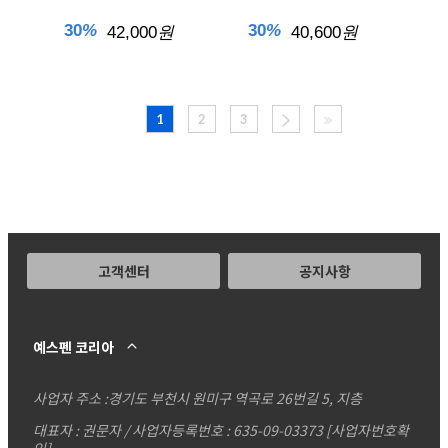
30
%
30
%
42,000
원
40,600
원
1
2
3
고객센터
공지사항
예스펜 코리아
사업자 주소 :
경기도 부천시 원미구 역곡로 26번길 5, 지층
대표자 : 권문자 / 사업자등록번호 : 635-09-03373
[사업자번호확
인]