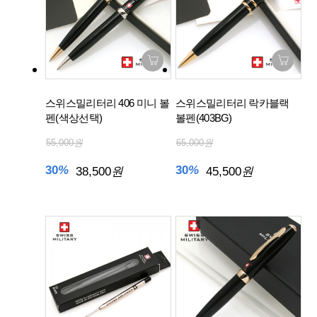
스위스밀리터리 406 미니 볼
스위스밀리터리 락카블랙
펜(색상선택)
볼펜(403BG)
55,000
원
65,000
원
30
%
30
%
38,500
원
45,500
원