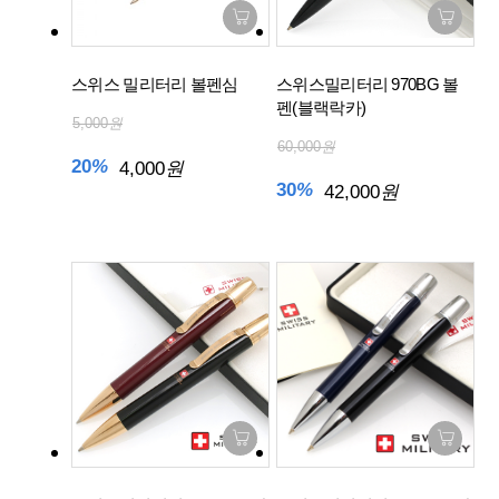
스위스 밀리터리 볼펜심
스위스밀리터리 970BG 볼
펜(블랙락카)
5,000
원
60,000
원
20
%
4,000
원
30
%
42,000
원