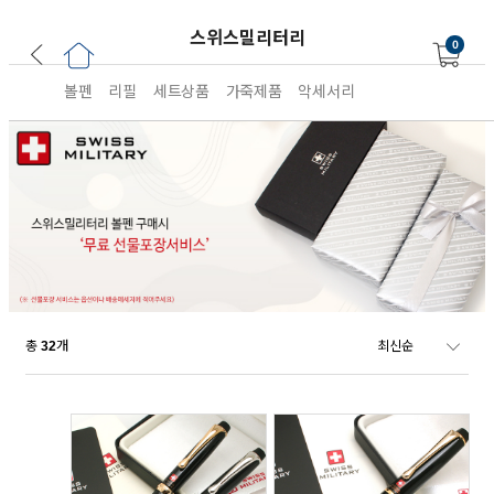
스위스밀리터리
0
볼펜
리필
세트상품
가죽제품
악세서리
총
개
32