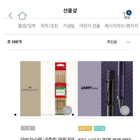
선물샵
0
졸업/입학
취직/승진
기념일
어린이 선물
메시지카드/편지지
총
개
168
파버카스텔 네츄럴 연필 6개
라미 사파리 2026 볼펜 메테