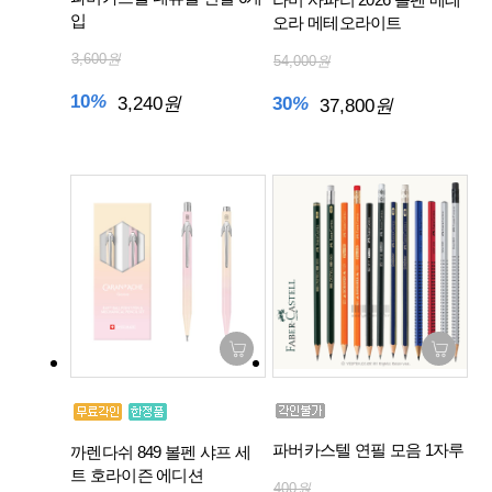
입
오라 메테오라이트
3,600
원
54,000
원
10
%
3,240
원
30
%
37,800
원
파버카스텔 연필 모음 1자루
까렌다쉬 849 볼펜 샤프 세
트 호라이즌 에디션
400
원