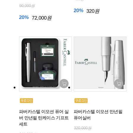
90,000
원
20
%
320
원
20
%
72,000
원
파버카스텔 이모션 퓨어 실
파버카스텔 이모션 만년필
버 만년필 틴케이스 기프트
퓨어실버
세트
320,000
원