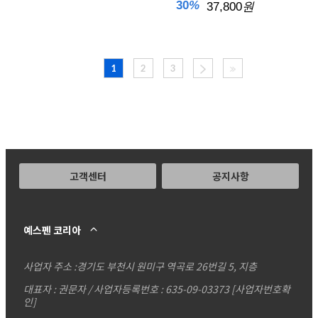
30
%
37,800
원
1
2
3
고객센터
공지사항
예스펜 코리아
사업자 주소 :
경기도 부천시 원미구 역곡로 26번길 5, 지층
대표자 : 권문자 / 사업자등록번호 : 635-09-03373
[사업자번호확
인]