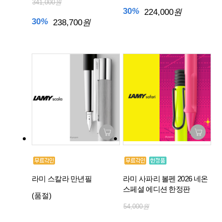
341,000
원
30
%
224,000
원
30
%
238,700
원
라미 스칼라 만년필
라미 사파리 볼펜 2026 네온
스페셜 에디션 한정판
(품절)
54,000
원