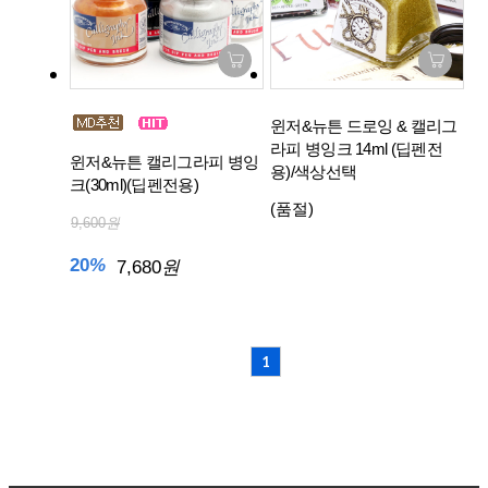
윈저&뉴튼 드로잉 & 캘리그
라피 병잉크 14ml (딥펜전
윈저&뉴튼 캘리그라피 병잉
용)/색상선택
크(30ml)(딥펜전용)
(품절)
9,600
원
20
%
7,680
원
1