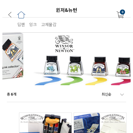
윈저&뉴턴
0
딥펜
잉크
고체물감
총
개
6