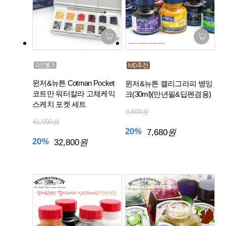
윈저&뉴튼 Cotman Pocket
윈저&뉴튼 캘리그라피 병잉
코트만 워터칼라 고체케익
크(30ml)(만년필&딥펜겸용)
스케치 포켓 세트
9,600
원
41,000
원
20
%
7,680
원
20
%
32,800
원