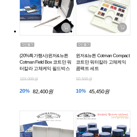
(20%특가행사)윈저&뉴튼
윈저&뉴튼 Cotman Compact
Cotman Field Box 코트만 워
코트만 워터칼라 고체케익
터칼라 고체케익 필드박스
콤팩트 세트
103,000
원
50,500
원
20
%
10
%
82,400
원
45,450
원