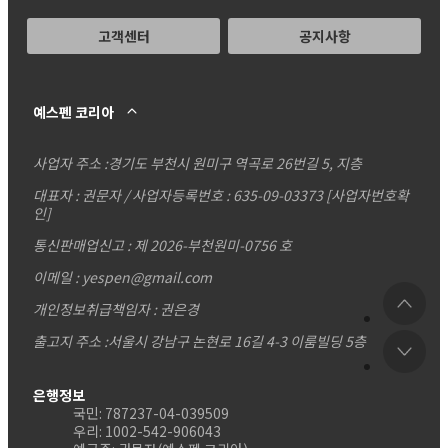
고객센터
공지사항
예스펜 코리아
사업자 주소 :
경기도 부천시 원미구 역곡로 26번길 5, 지층
대표자 : 권문자 / 사업자등록번호 : 635-09-03373
[사업자번호확
인]
통신판매업신고 : 제 2026-부천원미-0756 호
이메일 : yespen@gmail.com
개인정보취급책임자 : 권은경
출고지 주소 :서울시 강남구 논현로 16길 4-3 이룸빌딩 5층
은행정보
국민: 787237-04-039509
우리: 1002-542-906043