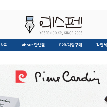
그라피
about 만년필
B2B/대랑구매
각인서