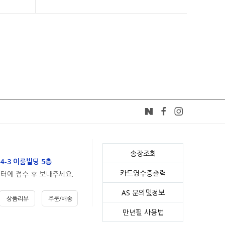
송장조회
4-3 이룸빌딩 5층
카드영수증출력
센터에 접수 후 보내주세요.
AS 문의및정보
상품리뷰
주문/배송
만년필 사용법