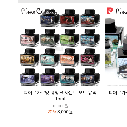
피에르가르뎅 병잉크 사운드 오브 뮤직
피에르가르
15ml
10,000원
20%
8,000원