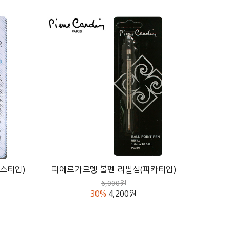
스타입)
피에르가르뎅 볼펜 리필심(파카타입)
6,000원
30%
4,200원