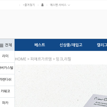
+즐겨찾기
홈
예스펜 서비스
전체
베스트
신상품/재입고
캘리
라미
HOME
>
피에르가르뎅
>
잉크,리필
파버카스텔
까렌다쉬
카웨코
파카