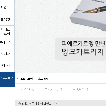
세일러
블랙윙
피에르
가르뎅
브라우스
로디아
제이허빈
탬프/도장
|
피에르가르뎅
잉크,리필
ㆍ 만년필(22)
ㆍ 볼펜,샤프(32)
ㆍ 잉크,리필(8)
총
8
개의 상품이 검색 되었습니다.