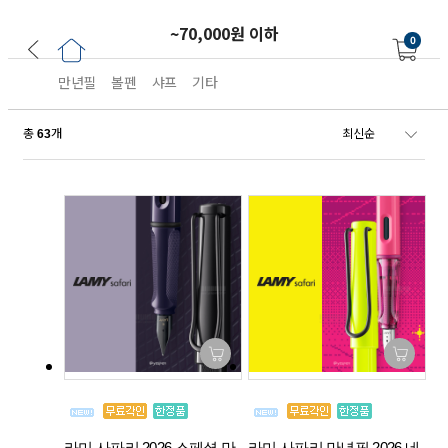
~70,000원 이하
0
만년필
볼펜
샤프
기타
총
개
63
라미 사파리 2026 스페셜 만
라미 사파리 만년필 2026 네