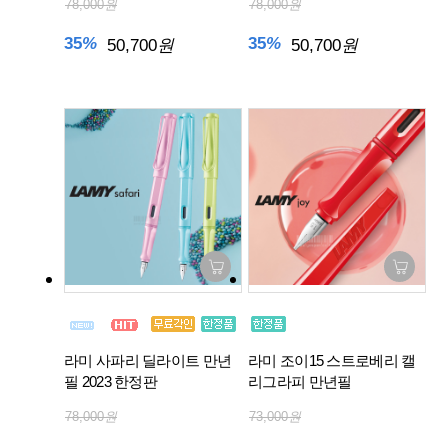
78,000
원
78,000
원
35
%
35
%
50,700
원
50,700
원
라미 사파리 딜라이트 만년
라미 조이15 스트로베리 캘
필 2023 한정판
리그라피 만년필
78,000
원
73,000
원