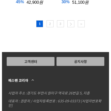
45
%
30
%
42,900
원
51,100
원
1
2
3
고객센터
공지사항
예스펜 코리아
사업자 주소 :
경기도 부천시 원미구 역곡로 26번길 5, 지층
대표자 : 권문자 / 사업자등록번호 : 635-09-03373
[사업자번호확
인]