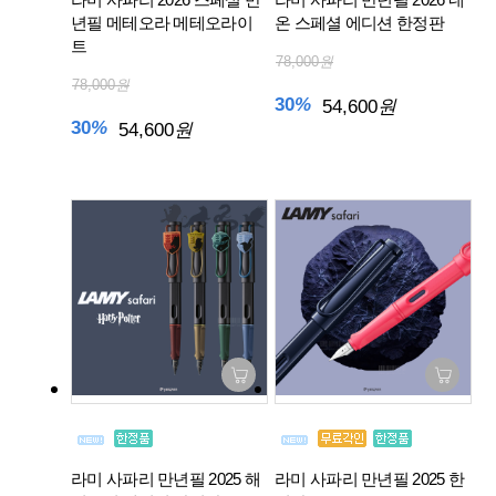
년필 메테오라 메테오라이
온 스페셜 에디션 한정판
트
78,000
원
78,000
원
30
%
54,600
원
30
%
54,600
원
라미 사파리 만년필 2025 해
라미 사파리 만년필 2025 한