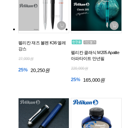
펠리칸 재즈 볼펜 K36 엘레
강스
펠리칸 클래식 M205 Apatite
아파타이트 만년필
27,000
원
220,000
원
25
%
20,250
원
25
%
165,000
원