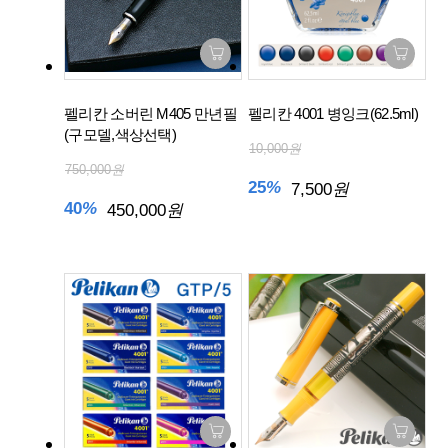
펠리칸 소버린 M405 만년필
펠리칸 4001 병잉크(62.5ml)
(구모델,색상선택)
10,000
원
750,000
원
25
%
7,500
원
40
%
450,000
원