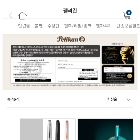
펠리칸
0
만년필
볼펜
수성펜
펜촉/리필/잉크
펜파우치
단종모델할
총
개
46