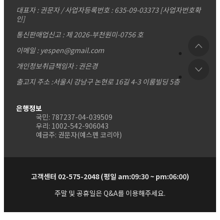
대표자 : 권문자 / 사업자등록번호 : 635-09-03373
[사업자번호확
인]
통신판매업신고 : 제 2026-부천원미-0756 호
이메일 : yespen@gmail.com
개인정보취급책임자 : 권은경
출고지 주소 :서울시 강남구 논현로 16길 4-3 이룸빌딩 5층
은행정보
국민: 787237-04-039509
우리: 1002-542-906043
예금주: 권문자(예스펜 코리아)
고객센터 02-575-2048 (평일 am:09:30 ~ pm:06:00)
주말 및 공휴일은 Q&A를 이용해주세요.