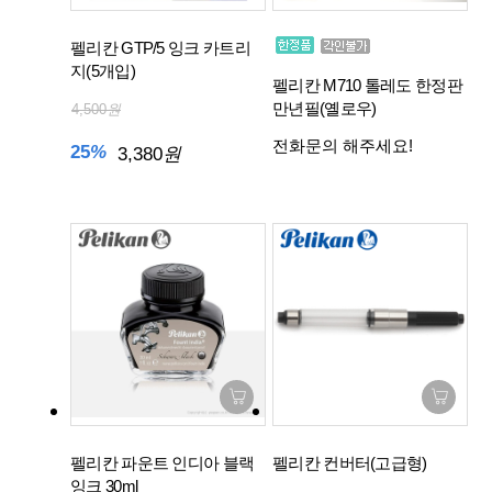
펠리칸 GTP/5 잉크 카트리
지(5개입)
펠리칸 M710 톨레도 한정판
만년필(옐로우)
4,500
원
전화문의 해주세요!
25
%
3,380
원
펠리칸 파운트 인디아 블랙
펠리칸 컨버터(고급형)
잉크 30ml