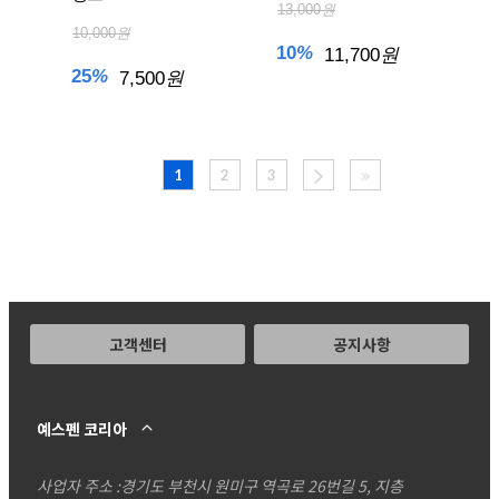
13,000
원
10,000
원
10
%
11,700
원
25
%
7,500
원
1
2
3
고객센터
공지사항
예스펜 코리아
사업자 주소 :
경기도 부천시 원미구 역곡로 26번길 5, 지층