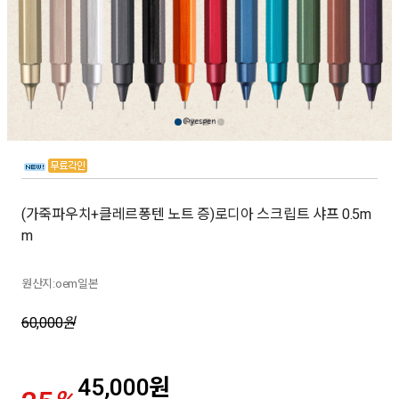
(가죽파우치+클레르퐁텐 노트 증)로디아 스크립트 샤프 0.5m
m
원산지:oem일본
60,000
원
45,000
원