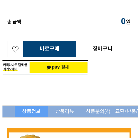
0
원
총 금액
바로구매
장바구니
상품정보
상품리뷰
상품문의
(4)
교환/반품