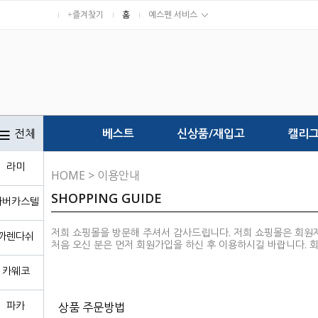
+즐겨찾기
홈
예스펜 서비스
전체
베스트
신상품/재입고
캘리
라미
HOME
> 이용안내
SHOPPING GUIDE
파버카스텔
저희 쇼핑몰을 방문해 주셔서 감사드립니다. 저희 쇼핑몰은 회원
까렌다쉬
처음 오신 분은 먼저
회원가입
을 하신 후 이용하시길 바랍니다. 
카웨코
파카
상품 주문방법