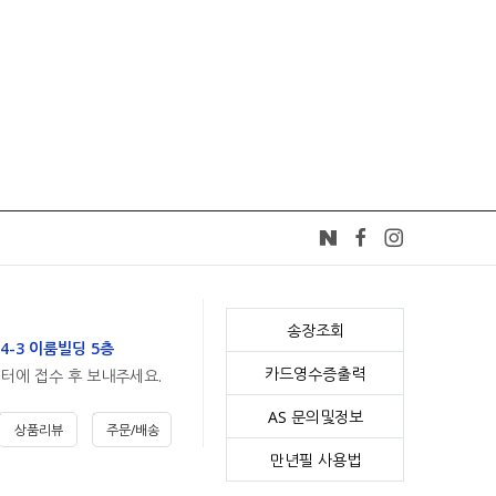
송장조회
4-3 이룸빌딩 5층
카드영수증출력
센터에 접수 후 보내주세요.
AS 문의및정보
상품리뷰
주문/배송
만년필 사용법