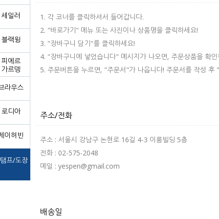
세일러
1. 각 코너를 클릭하셔서 들어갑니다.
2. "바로가기" 메뉴 또는 사진이나 상품명을 클릭하세요!
블랙윙
3. "장바구니 담기"를 클릭하세요!
4. "장바구니에 넣었습니다" 메시지가 나오면, 주문상품을 확인
피에르
가르뎅
5. 주문버튼을 누르면, "주문서"가 나옵니다! 주문서를 작성 후
브라우스
로디아
주소/전화
제이허빈
주소 : 서울시 강남구 논현로 16길 4-3 이룸빌딩 5층
전화 : 02-575-2048
탬프/도장
메일 : yespen@gmail.com
배송일