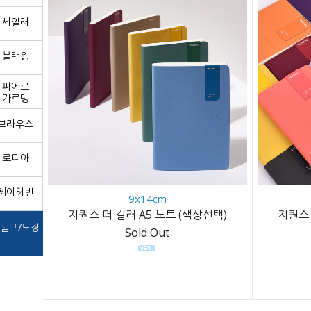
세일러
블랙윙
피에르
가르뎅
브라우스
로디아
제이허빈
9x14cm
지퀀스 더 컬러 A5 노트 (색상선택)
지퀀스 
탬프/도장
Sold Out