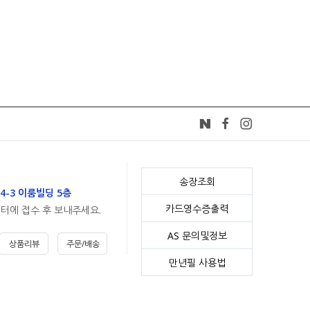
송장조회
4-3 이룸빌딩 5층
카드영수증출력
센터에 접수 후 보내주세요.
AS 문의및정보
상품리뷰
주문/배송
만년필 사용법