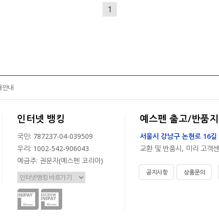
1
용안내
인터넷 뱅킹
예스펜 출고/반품지
국민: 787237-04-039509
서울시 강남구 논현로 16길 
우리: 1002-542-906043
교환 및 반품시, 미리 고객
예금주: 권문자(예스펜 코리아)
공지사항
상품문의