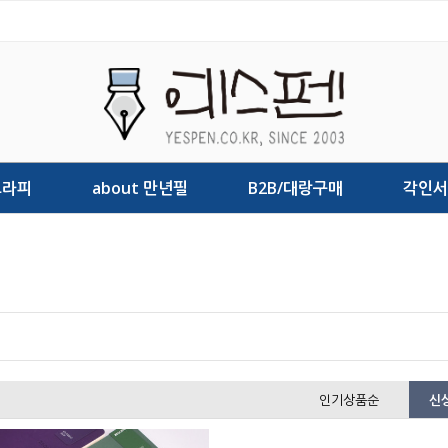
그라피
about 만년필
B2B/대랑구매
각인서
인기상품순
신