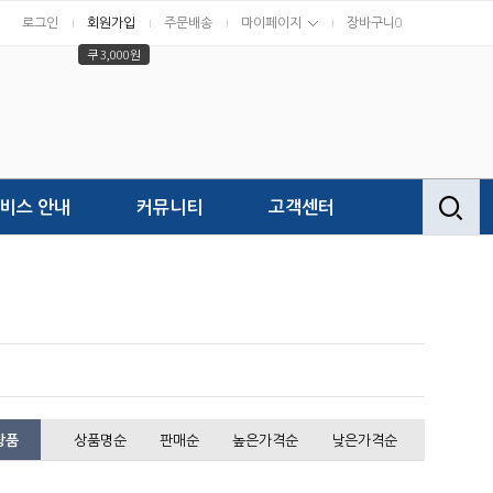
로그인
회원가입
주문배송
마이페이지
장바구니
0
쿠 3,000원
비스 안내
커뮤니티
고객센터
상품
상품명순
판매순
높은가격순
낮은가격순