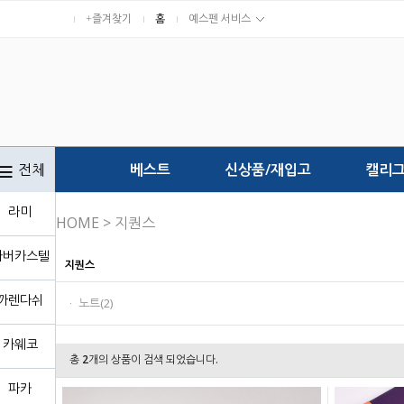
+즐겨찾기
홈
예스펜 서비스
전체
베스트
신상품/재입고
캘리
라미
HOME
>
지퀀스
파버카스텔
지퀀스
까렌다쉬
ㆍ 노트(2)
카웨코
총
2
개의 상품이 검색 되었습니다.
파카