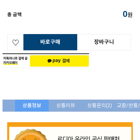
0
원
총 금액
바로구매
장바구니
상품정보
상품리뷰
상품문의
(2)
교환/반품