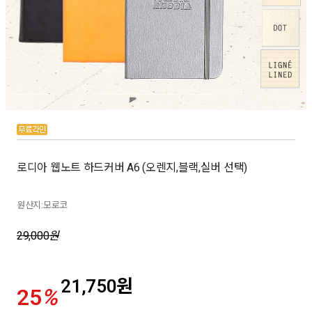
로디아 웹노트 하드커버 A6 (오렌지,블랙,실버 선택)
원산지:모로코
29,000
원
21,750
원
25
%