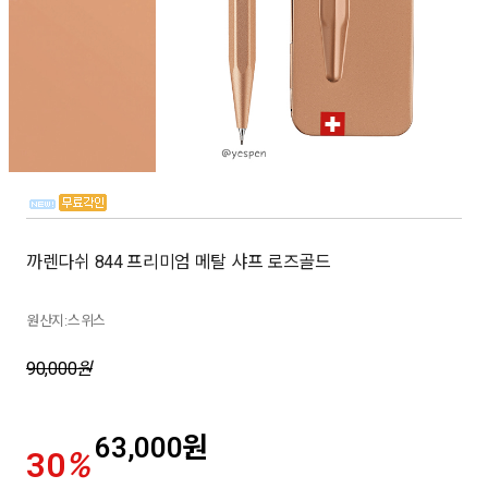
까렌다쉬 844 프리미엄 메탈 샤프 로즈골드
원산지:스위스
90,000
원
63,000
원
30
%