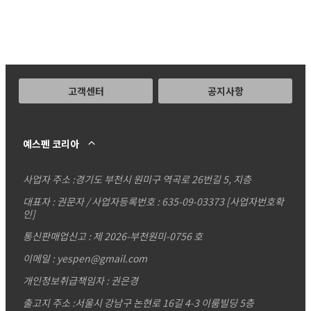
고객센터
공지사항
예스펜 코리아
사업자 주소 :
경기도 부천시 원미구 역곡로 26번길 5, 지층
대표자 : 권문자 / 사업자등록번호 : 635-09-03373
[사업자번호확
인]
통신판매업신고 : 제 2026-부천원미-0756 호
이메일 : yespen@gmail.com
개인정보취급책임자 : 권은경
출고지 주소 :서울시 강남구 논현로 16길 4-3 이룸빌딩 5층