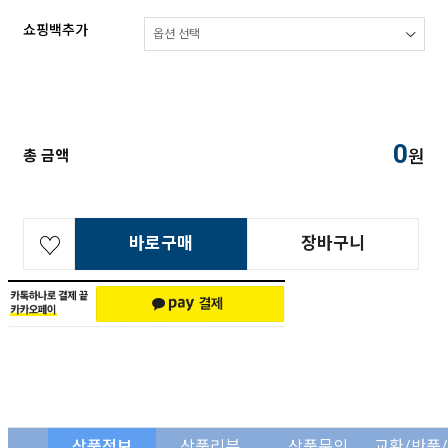
쇼핑백추가
0
원
총 금액
바로구매
장바구니
상품정보
상품리뷰
상품문의
교환/반품