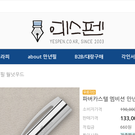
그라피
about 만년필
B2B/대랑구매
각인서
년필 월넛우드
파버카스텔 엠비션 만
소비자가격
190,00
133,
판매가격
적립금
660원