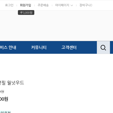
로그인
회원가입
주문배송
마이페이지
장바구니
0
쿠 3,000원
비스 안내
커뮤니티
고객센터
년필 월넛우드
0원
000원