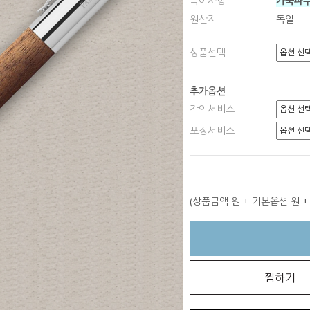
특이사항
가죽파
원산지
독일
상품선택
추가옵션
각인서비스
포장서비스
(상품금액
원 + 기본옵션
원 
찜하기