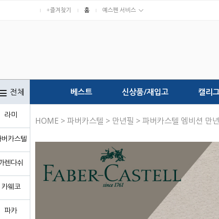
+즐겨찾기
홈
예스펜 서비스
전체
베스트
신상품/재입고
캘리
라미
HOME
>
파버카스텔
>
만년필
> 파버카스텔 엠비션 만
파버카스텔
까렌다쉬
카웨코
파카