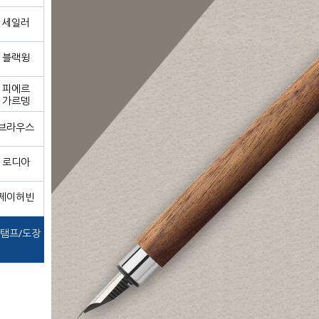
세일러
블랙윙
피에르
가르뎅
브라우스
로디아
제이허빈
탬프/도장