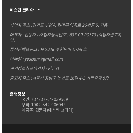
예스펜 코리아
사업자 주소 :
경기도 부천시 원미구 역곡로 26번길 5, 지층
대표자 : 권문자 / 사업자등록번호 : 635-09-03373
[사업자번호확
인]
통신판매업신고 : 제 2026-부천원미-0756 호
이메일 : yespen@gmail.com
개인정보취급책임자 : 권은경
출고지 주소 :서울시 강남구 논현로 16길 4-3 이룸빌딩 5층
은행정보
국민: 787237-04-039509
우리: 1002-542-906043
예금주: 권문자(예스펜 코리아)