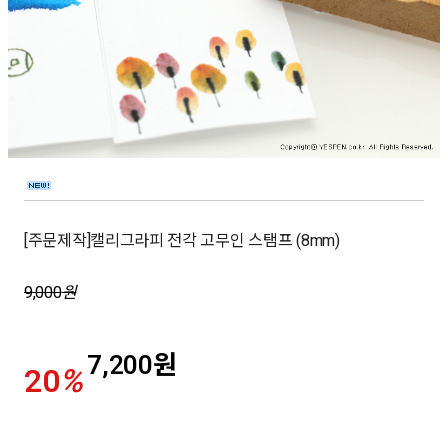
[주문제작]캘리그라피 전각 고무인 스탬프 (8mm)
9,000
원
7,200
원
20
%