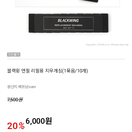
블랙윙 연필 리필용 지우개심(1묶음/10개)
원산지:베트남oem
7,500
원
6,000
원
20
%