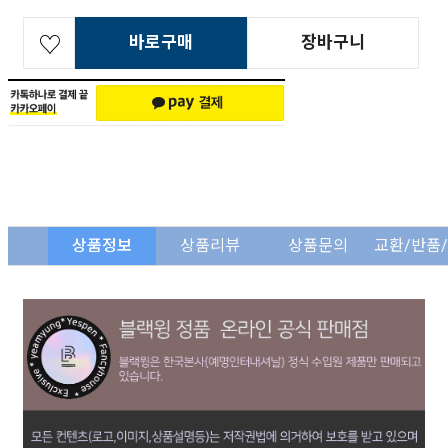
바로구매
장바구니
상품정보
상품리뷰
상품문의
교환/반품