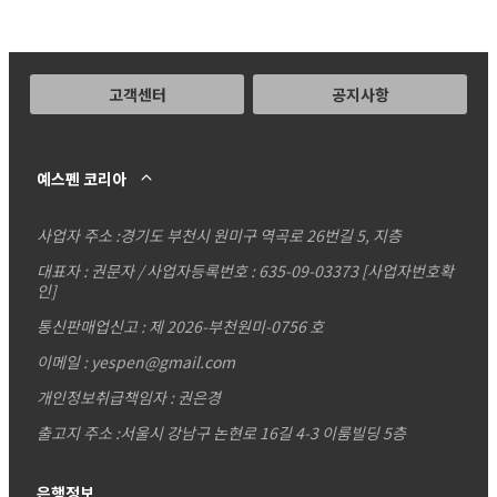
고객센터
공지사항
예스펜 코리아
사업자 주소 :
경기도 부천시 원미구 역곡로 26번길 5, 지층
대표자 : 권문자 / 사업자등록번호 : 635-09-03373
[사업자번호확
인]
통신판매업신고 : 제 2026-부천원미-0756 호
이메일 : yespen@gmail.com
개인정보취급책임자 : 권은경
출고지 주소 :서울시 강남구 논현로 16길 4-3 이룸빌딩 5층
은행정보