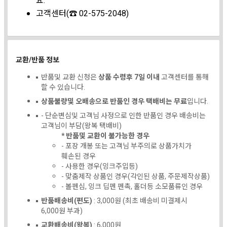
요.
고객센터(☎ 02-575-2048)
교환/반품 정보
반품및 교환 신청은
상품 수령후 7일 이내
고객센터를 통해
할 수 있습니다.
상품불량및 오배송으로 반품인 경우 택배비는 무료
입니다.
- 단순변심및 고객님 사정으로 인한 반품인 경우 배송비는
고객님이 부담(왕복 택배비)
* 반품및 교환이 불가능한 경우
- 포장 개봉 또는 고객님 부주의로 상품가치가
훼손된 경우
- 사용한 경우(잉크주입등)
- 맞춤제작 상품인 경우(각인된 상품, 주문제작상품)
- 볼펜심, 잉크 딥펜 펜촉, 홀더등 소모품류인 경우
반품배송비(편도)
: 3,000원 (최초 배송비 미결제시
6,000원 부과)
교환배송비(왕복)
: 6,000원