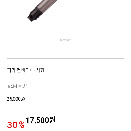
파카 컨버터/나사형
원산지:프랑스
25,000
원
17,500
원
30
%