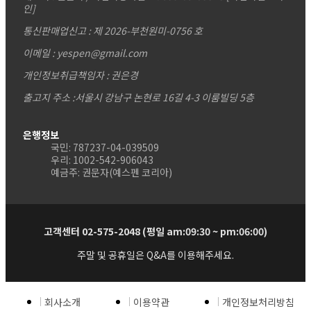
인]
통신판매업신고 : 제 2026-부천원미-0756 호
이메일 : yespen@gmail.com
개인정보취급책임자 : 권은경
출고지 주소 :서울시 강남구 논현로 16길 4-3 이룸빌딩 5층
은행정보
국민: 787237-04-039509
우리: 1002-542-906043
예금주: 권문자(예스펜 코리아)
고객센터 02-575-2048 (평일 am:09:30 ~ pm:06:00)
주말 및 공휴일은 Q&A를 이용해주세요.
회사소개
이용약관
개인정보처리방침