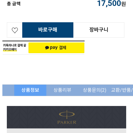
17,500
원
총 금액
바로구매
장바구니
상품정보
상품리뷰
상품문의
(2)
교환/반품