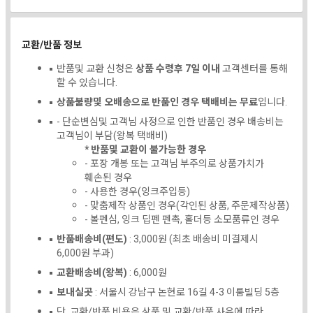
교환/반품 정보
반품및 교환 신청은
상품 수령후 7일 이내
고객센터를 통해
할 수 있습니다.
상품불량및 오배송으로 반품인 경우 택배비는 무료
입니다.
- 단순변심및 고객님 사정으로 인한 반품인 경우 배송비는
고객님이 부담(왕복 택배비)
* 반품및 교환이 불가능한 경우
- 포장 개봉 또는 고객님 부주의로 상품가치가
훼손된 경우
- 사용한 경우(잉크주입등)
- 맞춤제작 상품인 경우(각인된 상품, 주문제작상품)
- 볼펜심, 잉크 딥펜 펜촉, 홀더등 소모품류인 경우
반품배송비(편도)
: 3,000원 (최초 배송비 미결제시
6,000원 부과)
교환배송비(왕복)
: 6,000원
보내실곳
: 서울시 강남구 논현로 16길 4-3 이룸빌딩 5층
단, 교환/반품 비용은 상품 및 교환/반품 사유에 따라