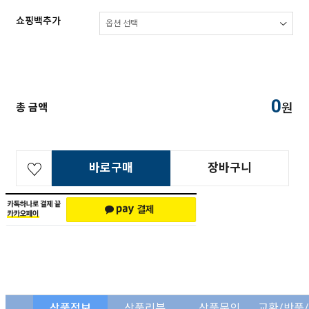
쇼핑백추가
0
원
총 금액
바로구매
장바구니
상품정보
상품리뷰
상품문의
교환/반품