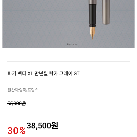
파카 벡터 XL 만년필 락카 그레이 GT
원산지:영국/프랑스
55,000
원
38,500
원
30
%