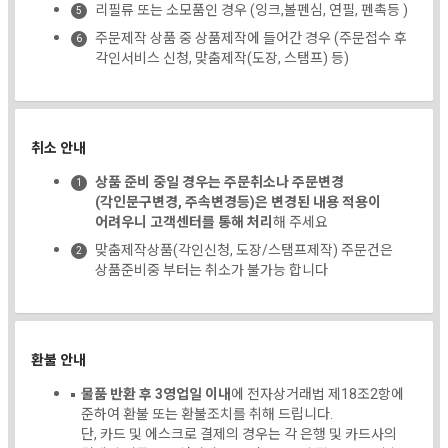
리필류 또는 소모품인 경우 (잉크,볼펜심, 연필, 펜촉등 )
주문제작 상품 중 상품제작에 들어간 경우 (주문접수 후
각인서비스 신청, 맞춤제작(도장, 스탬프) 등)
취소 안내
상품 준비 중일 경우는 주문취소나 주문변경
(각인문구변경, 주속변경등)은 변경된 내용 적용이
어려우니 고객센터를 통해 처리
해 주세요
맞춤제작상품(각인신청, 도장/스탬프제작) 주문건은
상품준비중 부터는 취소가 불가능 합니다
환불 안내
물품 반환 후 3영업일 이내
에 전자상거래법 제18조2항에
준하여 환불 또는 환불조치를 취해 드립니다.
단, 카드 및 에스크로 결제의 경우는 각 은행 및 카드사의