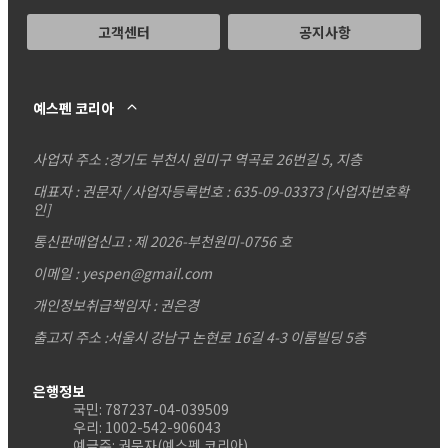
고객센터
공지사항
예스펜 코리아
사업자 주소 :
경기도 부천시 원미구 역곡로 26번길 5, 지층
대표자 : 권문자 / 사업자등록번호 : 635-09-03373
[사업자번호확
인]
통신판매업신고 : 제 2026-부천원미-0756 호
이메일 : yespen@gmail.com
개인정보취급책임자 : 권은경
출고지 주소 :서울시 강남구 논현로 16길 4-3 이룸빌딩 5층
은행정보
국민: 787237-04-039509
우리: 1002-542-906043
예금주: 권문자(예스펜 코리아)