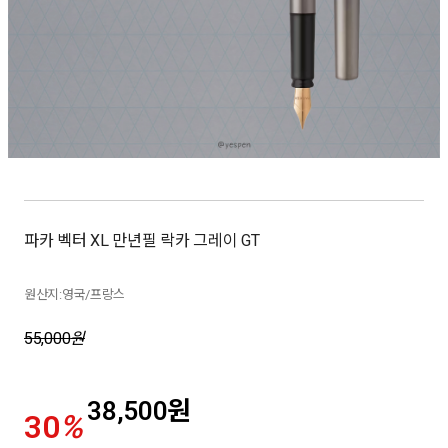
파카 벡터 XL 만년필 락카 그레이 GT
원산지:영국/프랑스
55,000
원
38,500
원
30
%