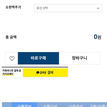
쇼핑백추가
0
원
총 금액
바로구매
장바구니
상품정보
상품리뷰
상품문의
교환/반품