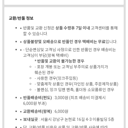
교환/반품 정보
반품및 교환 신청은
상품 수령후 7일 이내
고객센터를 통해
할 수 있습니다.
상품불량및 오배송으로 반품인 경우 택배비는 무료
입니다.
- 단순변심및 고객님 사정으로 인한 반품인 경우 배송비는
고객님이 부담(왕복 택배비)
* 반품및 교환이 불가능한 경우
- 포장 개봉 또는 고객님 부주의로 상품가치가
훼손된 경우
- 사용한 경우(잉크주입등)
- 맞춤제작 상품인 경우(각인된 상품, 주문제작상품)
- 볼펜심, 잉크 딥펜 펜촉, 홀더등 소모품류인 경우
반품배송비(편도)
: 3,000원 (최초 배송비 미결제시
6,000원 부과)
교환배송비(왕복)
: 6,000원
보내실곳
: 서울시 강남구 논현로 16길 4-3 이룸빌딩 5층
단, 교환/반품 비용은 상품 및 교환/반품 사유에 따라