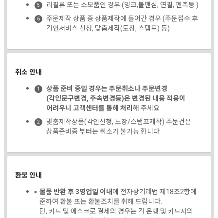
리필류 또는 소모품인 경우 (잉크,볼펜심, 연필, 펜촉등 )
주문제작 상품 중 상품제작에 들어간 경우 (주문접수 후
각인서비스 신청, 맞춤제작(도장, 스탬프) 등)
취소 안내
상품 준비 중일 경우는 주문취소나 주문변경
(각인문구변경, 주속변경등)은 변경된 내용 적용이
어려우니 고객센터를 통해 처리
해 주세요
맞춤제작상품(각인신청, 도장/스탬프제작) 주문건은
상품준비중 부터는 취소가 불가능 합니다
환불 안내
물품 반환 후 3영업일 이내
에 전자상거래법 제18조2항에
준하여 환불 또는 환불조치를 취해 드립니다.
단, 카드 및 에스크로 결제의 경우는 각 은행 및 카드사의