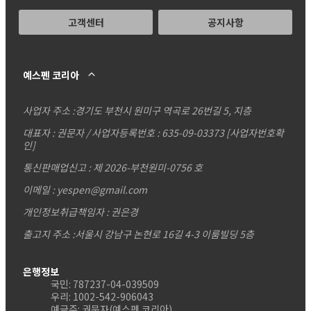
고객센터
공지사항
예스펜 코리아
사업자 주소 :
경기도 부천시 원미구 역곡로 26번길 5, 지층
대표자 : 권문자 / 사업자등록번호 : 635-09-03373
[사업자번호확
인]
통신판매업신고 : 제 2026-부천원미-0756 호
이메일 : yespen@gmail.com
개인정보취급책임자 : 권은경
출고지 주소 :서울시 강남구 논현로 16길 4-3 이룸빌딩 5층
은행정보
국민: 787237-04-039509
우리: 1002-542-906043
예금주: 권문자(예스펜 코리아)