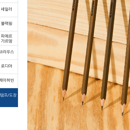
세일러
블랙윙
피에르
가르뎅
브라우스
로디아
제이허빈
탬프/도장