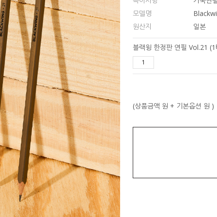
특이사항
가죽연필
모델명
Blackw
원산지
일본
블랙윙 한정판 연필 Vol.21 (
(상품금액
원 + 기본옵션
원 )