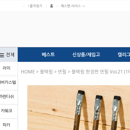
+즐겨찾기
홈
예스펜 서비스
전체
베스트
신상품/재입고
캘리
라미
HOME
>
블랙윙
>
연필
> 블랙윙 한정판 연필 Vol.21 (
파버카스텔
까렌다쉬
카웨코
파카