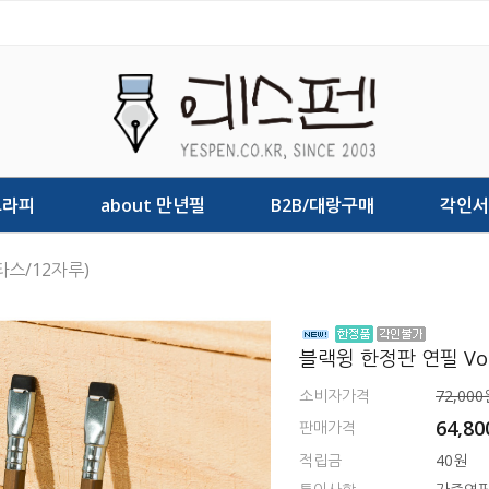
그라피
about 만년필
B2B/대랑구매
각인서
1타스/12자루)
블랙윙 한정판 연필 Vol.
소비자가격
72,000
64,80
판매가격
적립금
40원