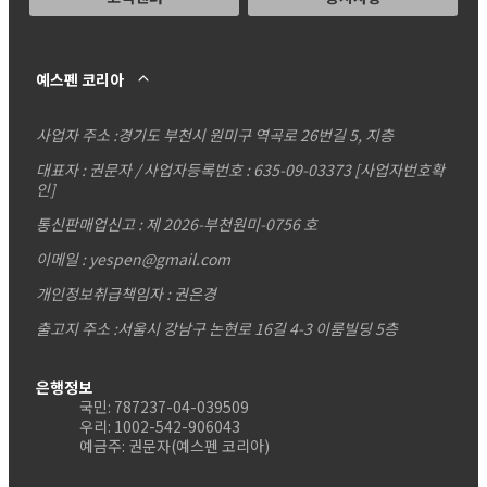
예스펜 코리아
사업자 주소 :
경기도 부천시 원미구 역곡로 26번길 5, 지층
대표자 : 권문자 / 사업자등록번호 : 635-09-03373
[사업자번호확
인]
통신판매업신고 : 제 2026-부천원미-0756 호
이메일 : yespen@gmail.com
개인정보취급책임자 : 권은경
출고지 주소 :서울시 강남구 논현로 16길 4-3 이룸빌딩 5층
은행정보
국민: 787237-04-039509
우리: 1002-542-906043
예금주: 권문자(예스펜 코리아)