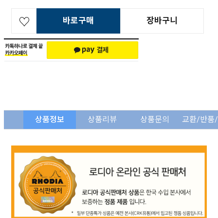
바로구매
장바구니
상품정보
상품리뷰
상품문의
교환/반품