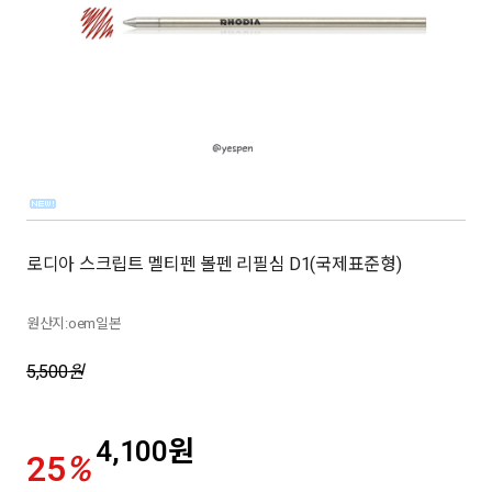
로디아 스크립트 멜티펜 볼펜 리필심 D1(국제표준형)
원산지:oem일본
5,500
원
4,100
원
25
%