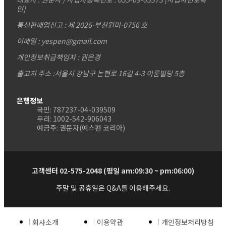
인]
통신판매업신고 : 제 2026-부천원미-0756 호
이메일 : yespen@gmail.com
개인정보취급책임자 : 권은경
출고지 주소 :서울시 강남구 논현로 16길 4-3 이룸빌딩 5층
은행정보
국민: 787237-04-039509
우리: 1002-542-906043
예금주: 권문자(예스펜 코리아)
고객센터 02-575-2048 (평일 am:09:30 ~ pm:06:00)
주말 및 공휴일은 Q&A를 이용해주세요.
회사소개
이용약관
개인정보처리방침