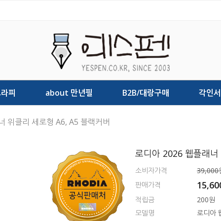
그라피
about 만년필
B2B/대랑구매
각인서
너 위클리 세로형 A6, A5 블랙커버
로디아 2026 웹플래너
소비자가격
39,000
15,6
판매가격
적립금
200원
모델명
로디아 