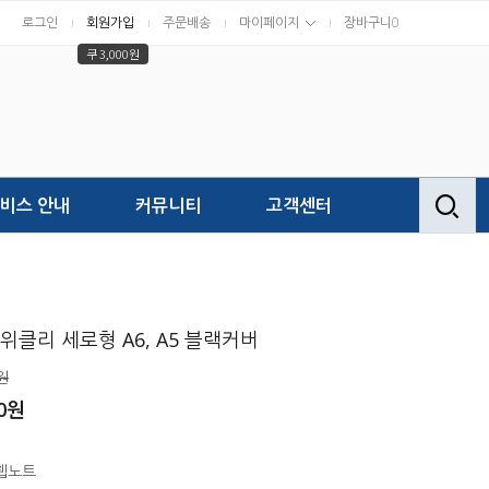
로그인
회원가입
주문배송
마이페이지
장바구니
0
쿠 3,000원
비스 안내
커뮤니티
고객센터
 위클리 세로형 A6, A5 블랙커버
원
00원
웹노트