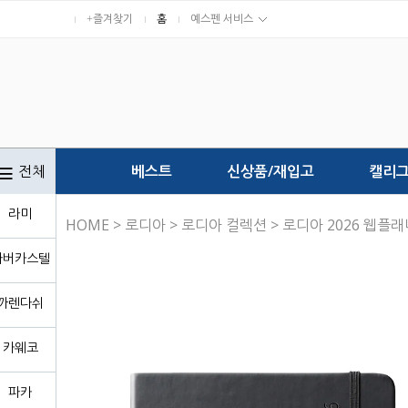
+즐겨찾기
홈
예스펜 서비스
전체
베스트
신상품/재입고
캘리
라미
HOME
>
로디아
>
로디아 컬렉션
> 로디아 2026 웹플래
파버카스텔
까렌다쉬
카웨코
파카