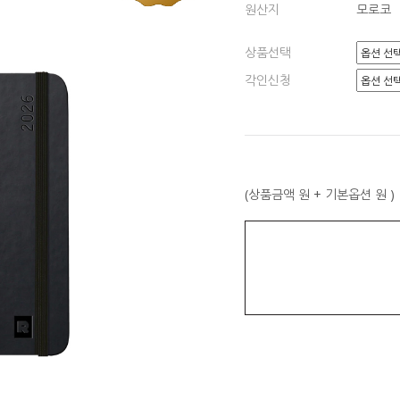
원산지
모로코
상품선택
각인신청
(상품금액
원 + 기본옵션
원 )