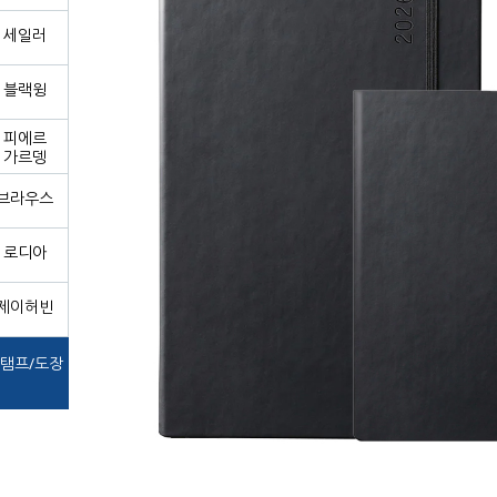
세일러
블랙윙
피에르
가르뎅
브라우스
로디아
제이허빈
탬프/도장