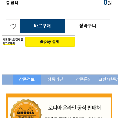
0
원
총 금액
바로구매
장바구니
상품정보
상품리뷰
상품문의
교환/반품