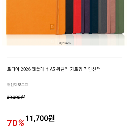
로디아 2026 웹플래너 A5 위클리 가로형 각인선택
원산지:모로코
39,000
원
11,700
원
70
%