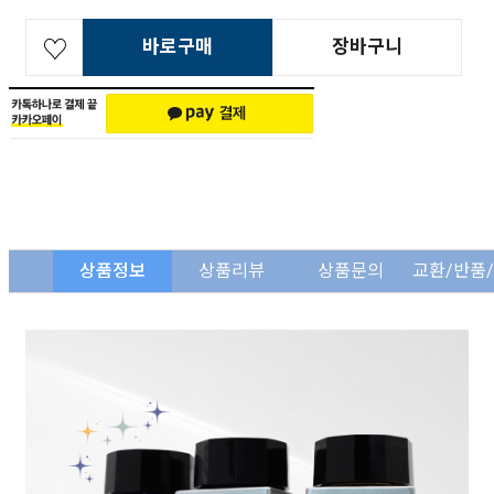
바로구매
장바구니
상품정보
상품리뷰
상품문의
교환/반품