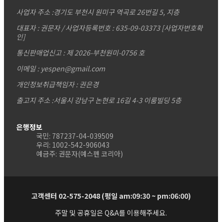
사업자 주소 :
경기도 부천시 원미구 역곡로 26번길 5, 지층
대표자 : 권문자 / 사업자등록번호 : 635-09-03373
[사업자번호확
인]
통신판매업신고 : 제 2026-부천원미-0756 호
이메일 : yespen@gmail.com
개인정보취급책임자 : 권은경
출고지 주소 :서울시 강남구 논현로 16길 4-3 이룸빌딩 5층
은행정보
국민: 787237-04-039509
우리: 1002-542-906043
예금주: 권문자(예스펜 코리아)
고객센터 02-575-2048 (평일 am:09:30 ~ pm:06:00)
주말 및 공휴일은 Q&A를 이용해주세요.