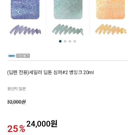
(딥펜 전용)세일러 딥톤 심머#2 병잉크 20ml
원산지:일본
32,000
원
24,000
원
25
%