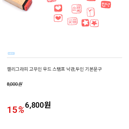
캘리그라피 고무인 우드 스탬프 낙관,두인 기본문구
8,000
원
6,800
원
15
%