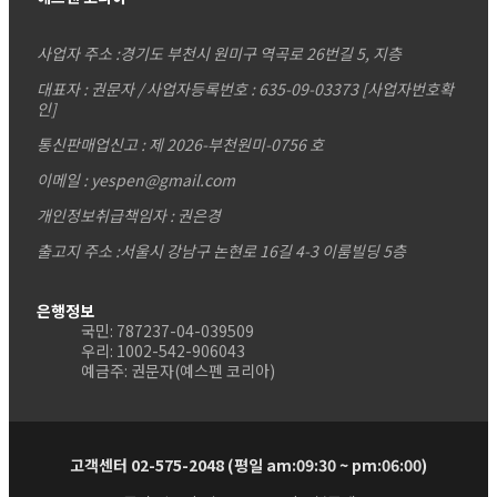
사업자 주소 :
경기도 부천시 원미구 역곡로 26번길 5, 지층
대표자 : 권문자 / 사업자등록번호 : 635-09-03373
[사업자번호확
인]
통신판매업신고 : 제 2026-부천원미-0756 호
이메일 : yespen@gmail.com
개인정보취급책임자 : 권은경
출고지 주소 :서울시 강남구 논현로 16길 4-3 이룸빌딩 5층
은행정보
국민: 787237-04-039509
우리: 1002-542-906043
예금주: 권문자(예스펜 코리아)
고객센터 02-575-2048 (평일 am:09:30 ~ pm:06:00)