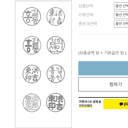
상품선택
서체선택
충전크선택
(상품금액
원 + 기본옵션
원 )
찜하기