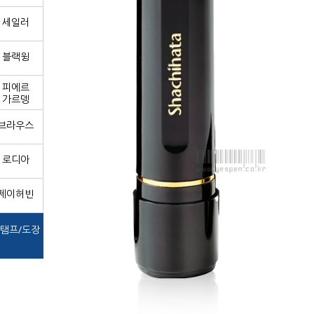
세일러
블랙윙
피에르
가르뎅
브라우스
로디아
제이허빈
탬프/도장