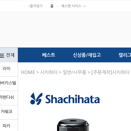
+즐겨찾기
홈
예스펜 서비스
전체
베스트
신상품/재입고
캘리
라미
HOME
>
사치하타
>
일반/사무용
> [주문제작]사치하타
파버카스텔
까렌다쉬
카웨코
파카